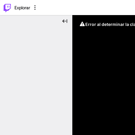
⌥
P
Explorar
Error al determinar la c