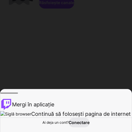
Răsfoiește canale
Mergi în aplicație
Continuă să folosești pagina de internet
Conectare
Ai deja un cont?
Acasă
Răsfoire
Activitate
Profil