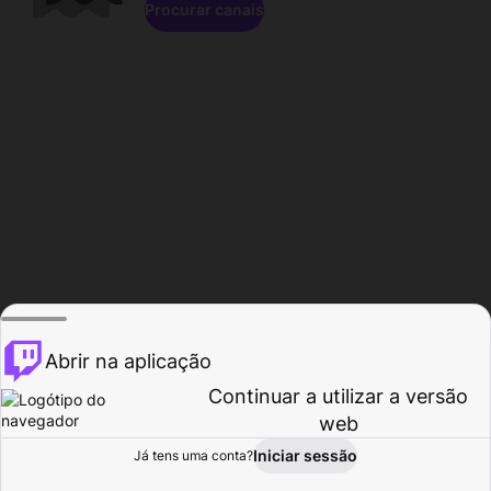
Procurar canais
Abrir na aplicação
Continuar a utilizar a versão
web
Iniciar sessão
Já tens uma conta?
Página inicial
Procurar
Atividade
Perfil