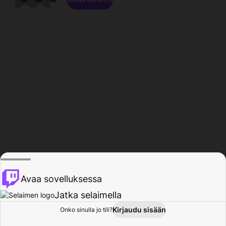
Avaa sovelluksessa
Jatka selaimella
Kirjaudu sisään
Onko sinulla jo tili?
Koti
Selaa
Toiminta
Profiili