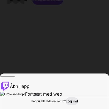
Åbn i app
Fortsæt med web
Log ind
Har du allerede en konto?
Hjem
Gennemse
Aktivitet
Profil