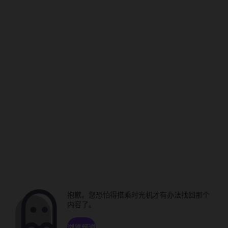
抱歉。您恐怕得搭乘时光机才有办法找回那个
内容了。
浏览频道