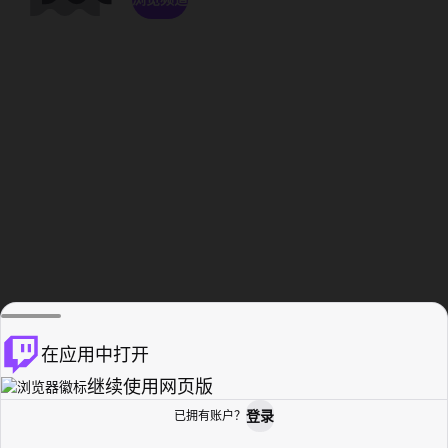
在应用中打开
继续使用网页版
登录
已拥有账户？
主页
浏览
活动纪录
个人资料