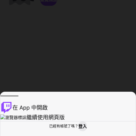
在 App 中開啟
繼續使用網頁版
登入
已經有帳號了嗎？
創作者基地
瀏覽
活動紀錄
個人檔案