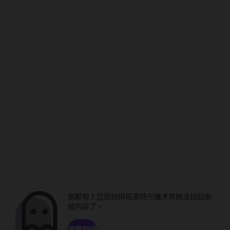
抱歉啦！您恐怕得搭乘時光機才有辦法找回那
個內容了。
瀏覽頻道