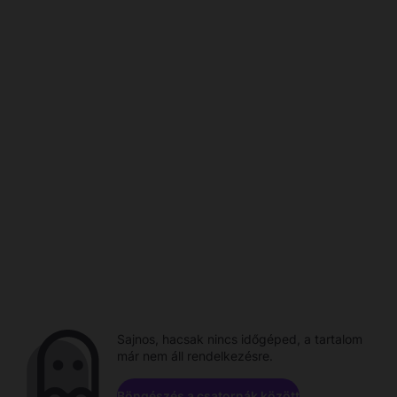
Sajnos, hacsak nincs időgéped, a tartalom
már nem áll rendelkezésre.
Böngészés a csatornák között