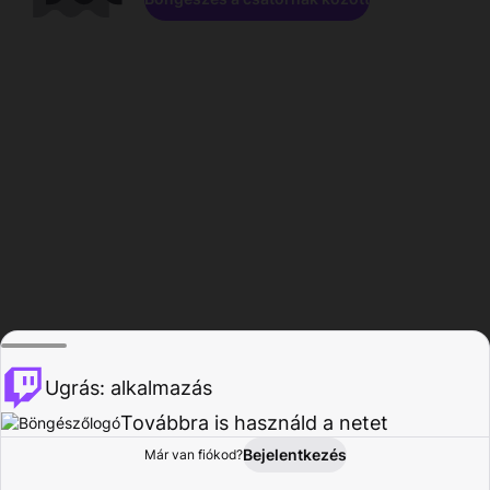
Ugrás: alkalmazás
Továbbra is használd a netet
Bejelentkezés
Már van fiókod?
Főoldal
Böngészés
Tevékenység
Profil