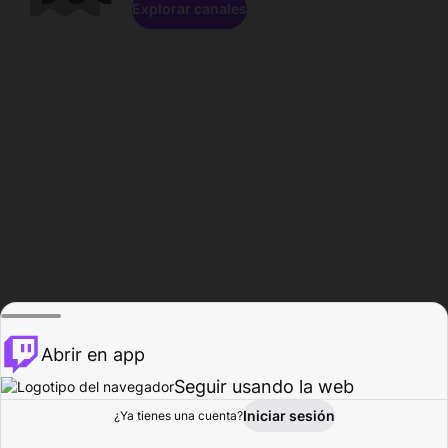
Explorar canales
Abrir en app
Seguir usando la web
Iniciar sesión
Página del
¿Ya tienes una cuenta?
Explorar
Actividad
Perfil
Creador