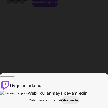
Kanallara göz at
Uygulamada aç
Web'i kullanmaya devam edin
Oturum Aç
Zaten hesabınız var mı?
Ana Sayfa
Gözat
Aktivite
Profil