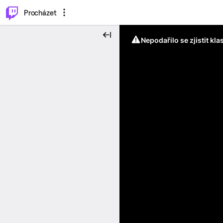
..
⌥
P
Procházet
Nepodařilo se zjistit kla