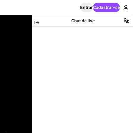
Entrar
Cadastrar-se
Chat da live