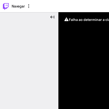
⌥
P
Navegar
Falha ao determinar a c