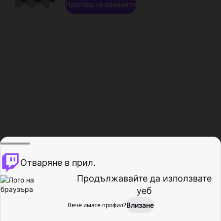
Преглед на каналите
Отваряне в прил.
Продължавайте да използвате
уеб
Влизане
Вече имате профил?
Начало
Преглед
Активност
Профил