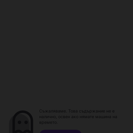
Съжаляваме. Това съдържание не е
налично, освен ако нямате машина на
времето.