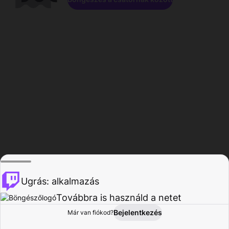
Ugrás: alkalmazás
Továbbra is használd a netet
Bejelentkezés
Már van fiókod?
Főoldal
Böngészés
Tevékenység
Profil