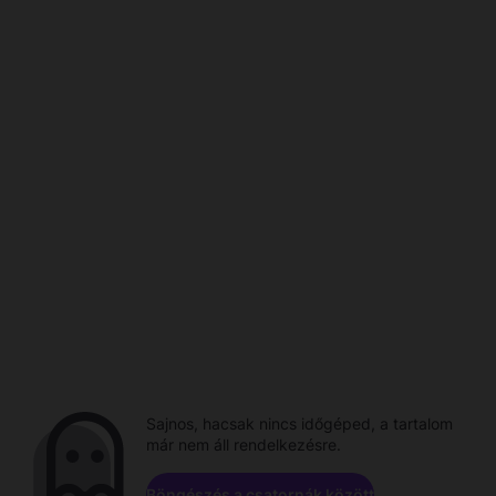
Sajnos, hacsak nincs időgéped, a tartalom
már nem áll rendelkezésre.
Böngészés a csatornák között