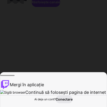
Răsfoiește canale
Mergi în aplicație
Continuă să folosești pagina de internet
Conectare
Ai deja un cont?
Acasă
Răsfoire
Activitate
Profil