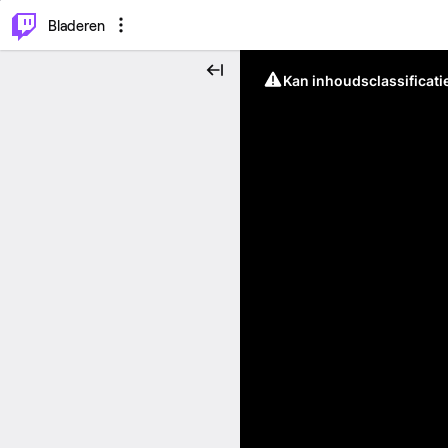
⌥
P
Bladeren
Kan inhoudsclassificati