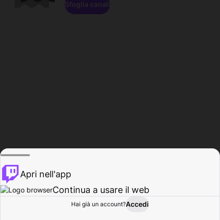
Sfoglia canali
Apri nell'app
Continua a usare il web
Accedi
Hai già un account?
Base
Sfoglia
Attività
Profilo