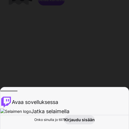
Avaa sovelluksessa
Jatka selaimella
Kirjaudu sisään
Onko sinulla jo tili?
Koti
Selaa
Toiminta
Profiili