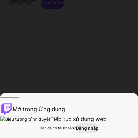
Duyệt kênh
Mở trong Ứng dụng
Tiếp tục sử dụng web
Đăng nhập
Bạn đã có tài khoản?
Trang chủ
Duyệt
Hoạt động
Hồ sơ