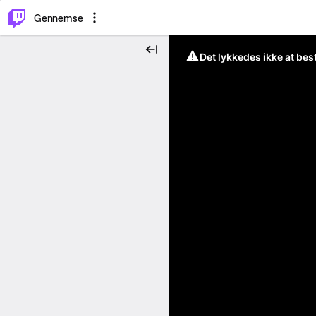
⌥
P
Gennemse
Det lykkedes ikke at be