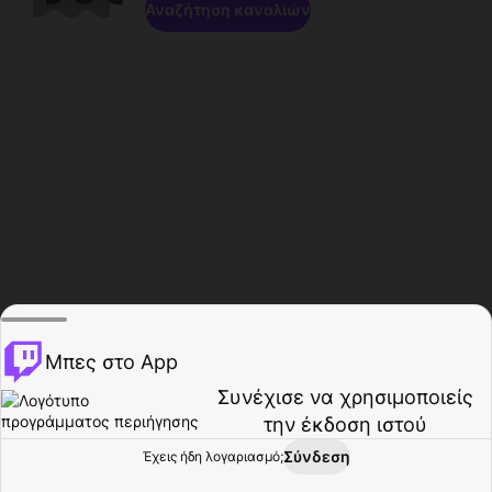
Αναζήτηση καναλιών
Μπες στο App
Συνέχισε να χρησιμοποιείς
την έκδοση ιστού
Σύνδεση
Έχεις ήδη λογαριασμό;
Αρχική σελίδα
Περιήγηση
Δραστηριότητα
Προφίλ