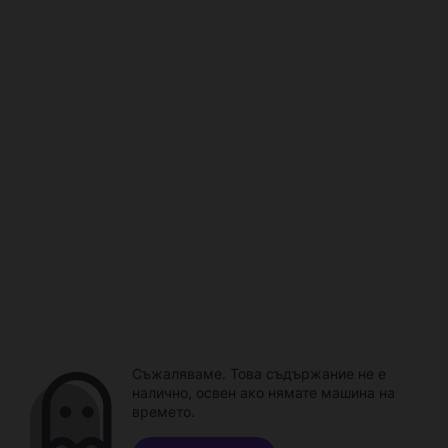
Съжаляваме. Това съдържание не е
налично, освен ако нямате машина на
времето.