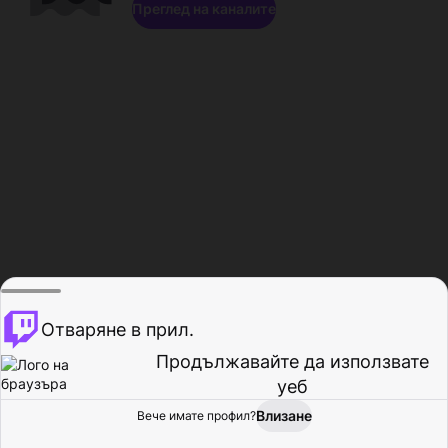
Преглед на каналите
Отваряне в прил.
Продължавайте да използвате
уеб
Влизане
Вече имате профил?
Начало
Преглед
Активност
Профил