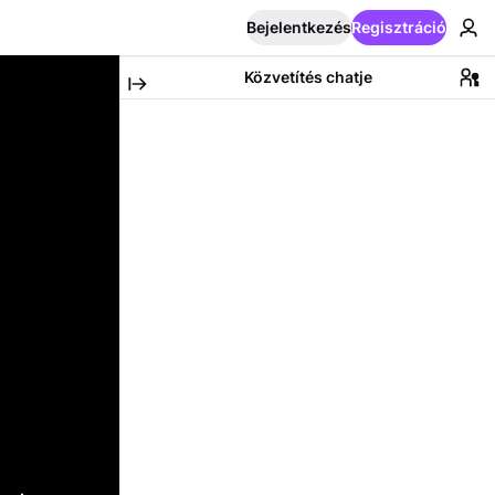
Bejelentkezés
Regisztráció
Közvetítés chatje