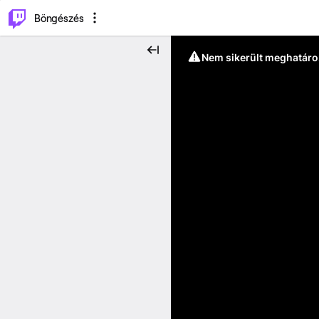
⌥
P
Böngészés
Nem sikerült meghatáro