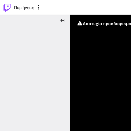
..
⌥
P
Περιήγηση
Αποτυχία προσδιορισμο