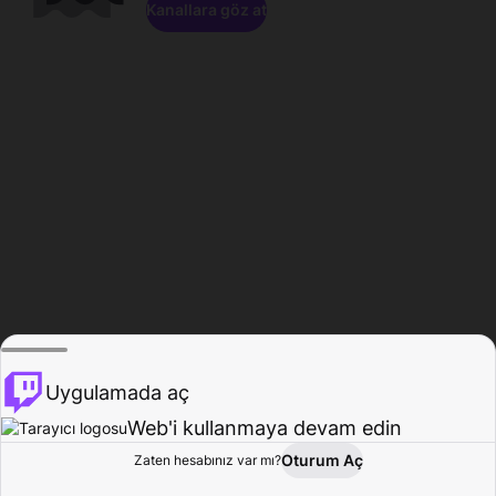
Kanallara göz at
Uygulamada aç
Web'i kullanmaya devam edin
Oturum Aç
Zaten hesabınız var mı?
Ana Sayfa
Gözat
Aktivite
Profil