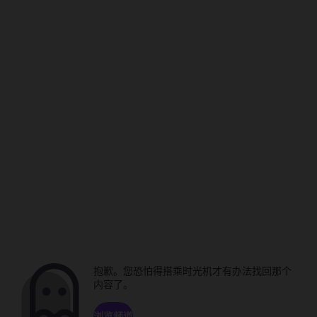
抱歉。您恐怕得搭乘时光机才有办法找回那个
内容了。
浏览频道