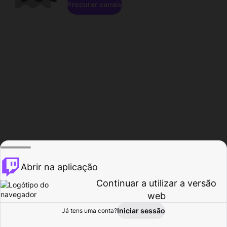
Procurar canais
Abrir na aplicação
Continuar a utilizar a versão
web
Iniciar sessão
Já tens uma conta?
Página inicial
Procurar
Atividade
Perfil