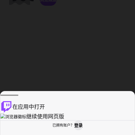
在应用中打开
继续使用网页版
登录
已拥有账户？
主页
浏览
活动纪录
个人资料