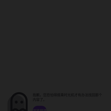
抱歉。您恐怕得搭乘时光机才有办法找回那个
内容了。
浏览频道