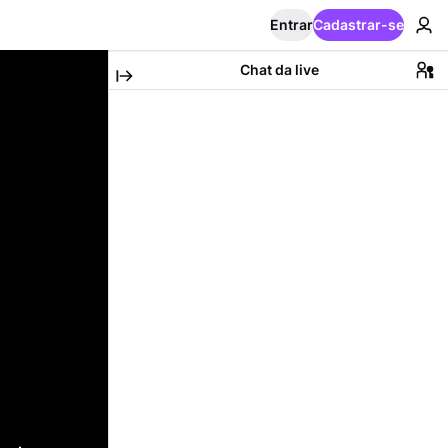
Entrar
Cadastrar-se
Chat da live