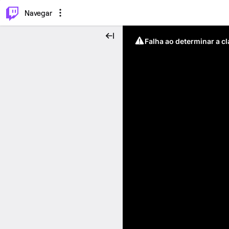
⌥
P
Navegar
Falha ao determinar a c