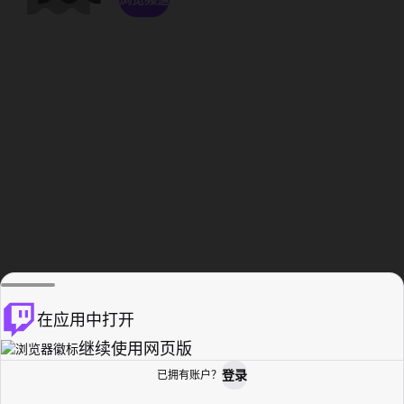
在应用中打开
继续使用网页版
登录
已拥有账户？
主页
浏览
活动纪录
个人资料