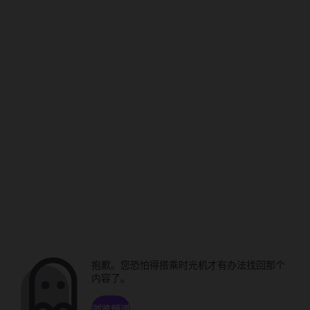
抱歉。您恐怕得搭乘时光机才有办法找回那个
内容了。
浏览频道