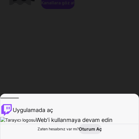
Kanallara göz at
Uygulamada aç
Web'i kullanmaya devam edin
Oturum Aç
Zaten hesabınız var mı?
Ana Sayfa
Gözat
Aktivite
Profil