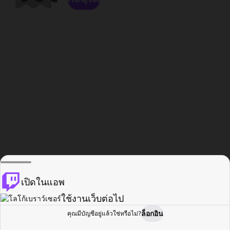
เปิดในแอพ
ใช้งานเว็บต่อไป
ล็อกอิน
คุณมีบัญชีอยู่แล้วใช่หรือไม่?
หน้าแรก
เรียกดู
กิจกรรม
โปรไฟล์