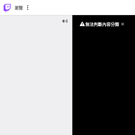
⌥
P
瀏覽
無法判斷內容分類