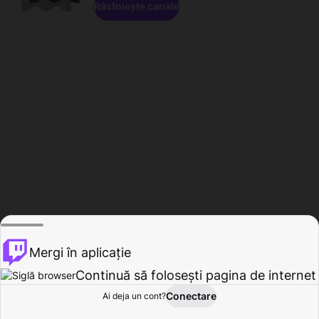
Răsfoiește canale
Mergi în aplicație
Continuă să folosești pagina de internet
Conectare
Ai deja un cont?
Acasă
Răsfoire
Activitate
Profil