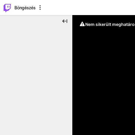
⌥
P
Böngészés
Nem sikerült meghatáro