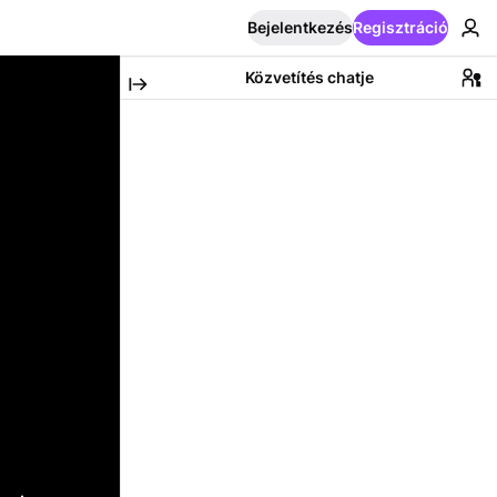
Bejelentkezés
Regisztráció
Közvetítés chatje