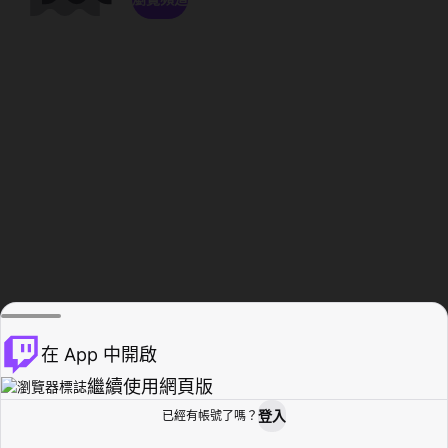
在 App 中開啟
繼續使用網頁版
登入
已經有帳號了嗎？
創作者基地
瀏覽
活動紀錄
個人檔案