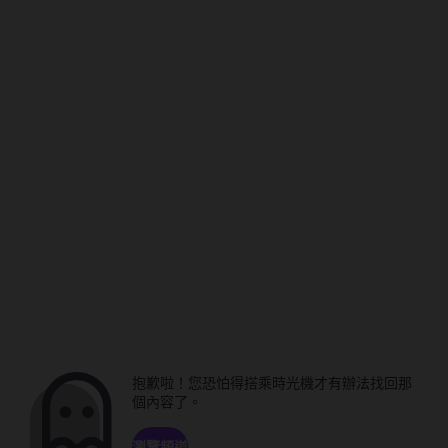
抱歉啦！您恐怕得搭乘時光機才有辦法找回那
個內容了。
瀏覽頻道