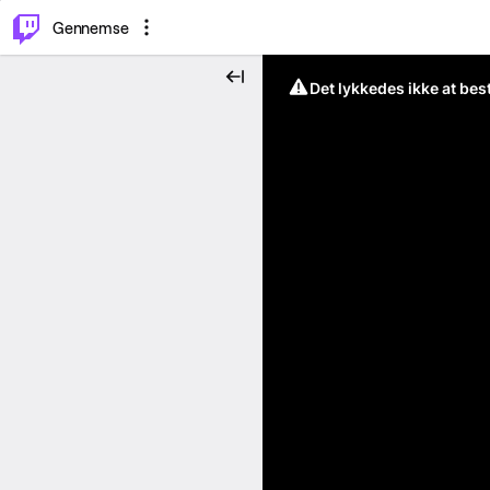
⌥
P
Gennemse
Det lykkedes ikke at be