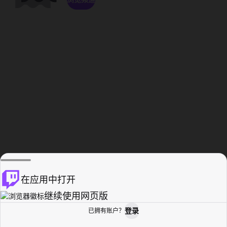
在应用中打开
继续使用网页版
登录
已拥有账户？
主页
浏览
活动纪录
个人资料