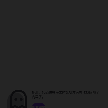
抱歉。您恐怕得搭乘时光机才有办法找回那个
内容了。
浏览频道