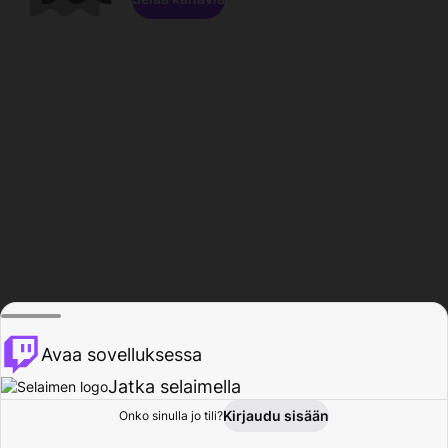
Avaa sovelluksessa
Jatka selaimella
Kirjaudu sisään
Onko sinulla jo tili?
Koti
Selaa
Toiminta
Profiili