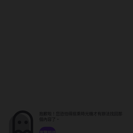
抱歉啦！您恐怕得搭乘時光機才有辦法找回那
個內容了。
瀏覽頻道