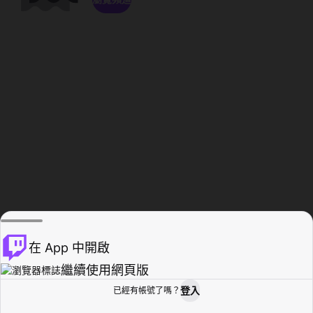
在 App 中開啟
繼續使用網頁版
登入
已經有帳號了嗎？
創作者基地
瀏覽
活動紀錄
個人檔案