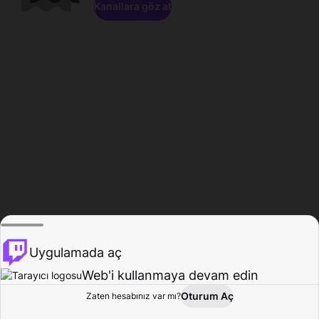
Kanallara göz at
Uygulamada aç
Web'i kullanmaya devam edin
Oturum Aç
Zaten hesabınız var mı?
Ana Sayfa
Gözat
Aktivite
Profil