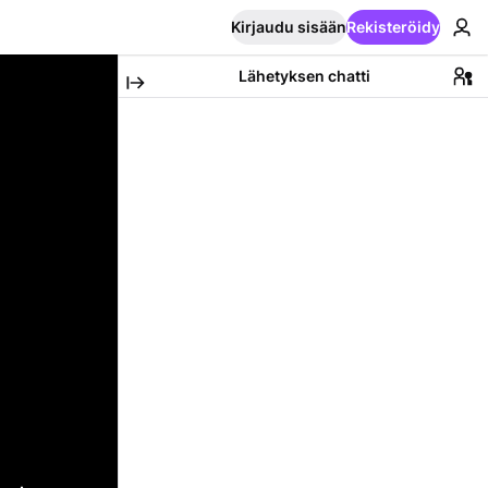
Kirjaudu sisään
Rekisteröidy
Lähetyksen chatti