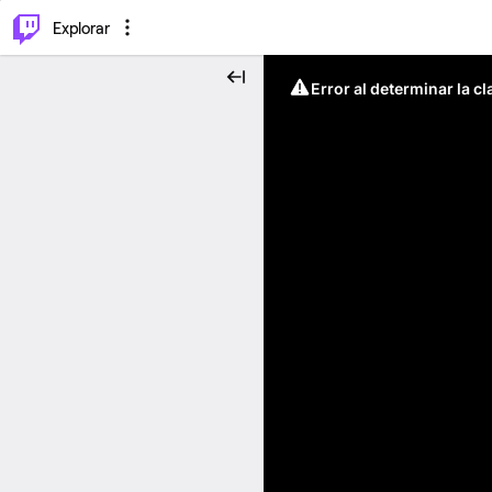
⌥
P
Explorar
Error al determinar la c