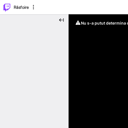
⌥
P
Răsfoire
Nu s-a putut determina c