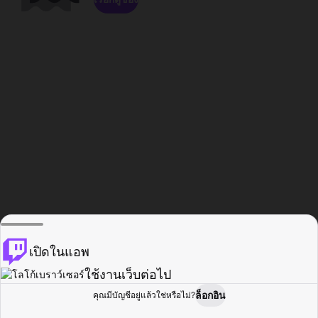
เปิดในแอพ
ใช้งานเว็บต่อไป
ล็อกอิน
คุณมีบัญชีอยู่แล้วใช่หรือไม่?
หน้าแรก
เรียกดู
กิจกรรม
โปรไฟล์