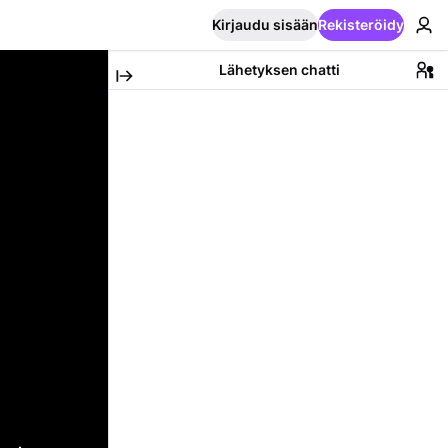
Kirjaudu sisään
Rekisteröidy
Lähetyksen chatti