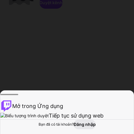
Duyệt kênh
Mở trong Ứng dụng
Tiếp tục sử dụng web
Đăng nhập
Bạn đã có tài khoản?
Trang chủ
Duyệt
Hoạt động
Hồ sơ