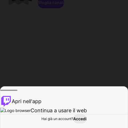
Sfoglia canali
Apri nell'app
Continua a usare il web
Accedi
Hai già un account?
Base
Sfoglia
Attività
Profilo