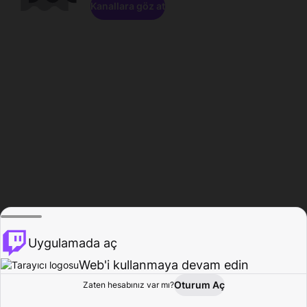
Kanallara göz at
Uygulamada aç
Web'i kullanmaya devam edin
Oturum Aç
Zaten hesabınız var mı?
Ana Sayfa
Gözat
Aktivite
Profil