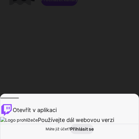
Otevřít v aplikaci
Používejte dál webovou verzi
Přihlásit se
Máte již účet?
Domů
Procházet
Aktivita
Profil